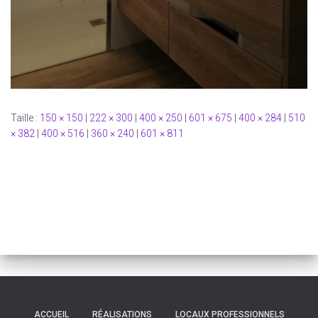
Taille :
150 × 150
|
222 × 300
|
400 × 250
|
601 × 675
|
400 × 284
|
510
× 382
|
400 × 516
|
360 × 240
|
601 × 811
ACCUEIL
RÉALISATIONS
LOCAUX PROFESSIONNELS