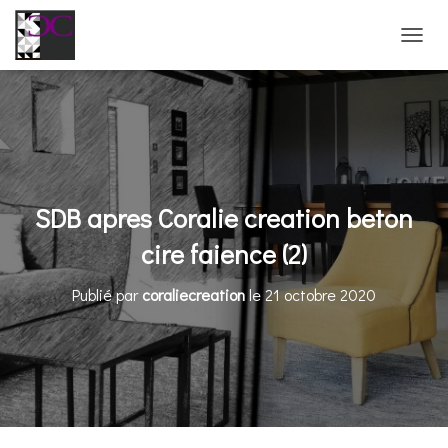
D
É
P
L
I
E
R
L
A
SDB apres Coralie creation beton
N
A
cire faience (2)
V
I
Publié par
coraliecreation
le
21 octobre 2020
G
A
T
I
O
N