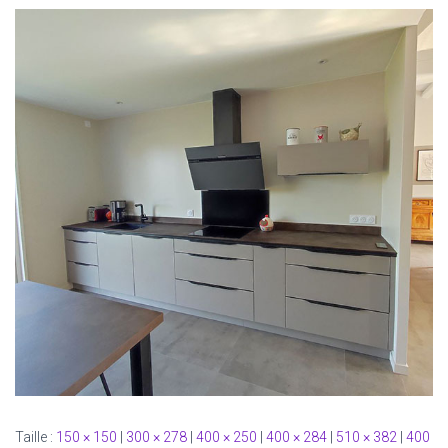
Taille :
150 × 150
|
300 × 278
|
400 × 250
|
400 × 284
|
510 × 382
|
400