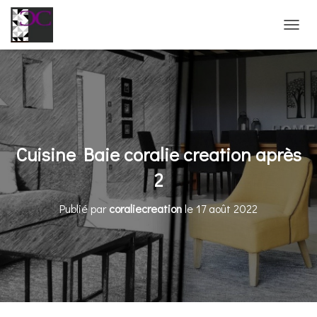
D
É
P
L
I
E
R
L
A
Cuisine Baie coralie creation après
N
A
2
V
I
Publié par
coraliecreation
le
17 août 2022
G
A
T
I
O
N