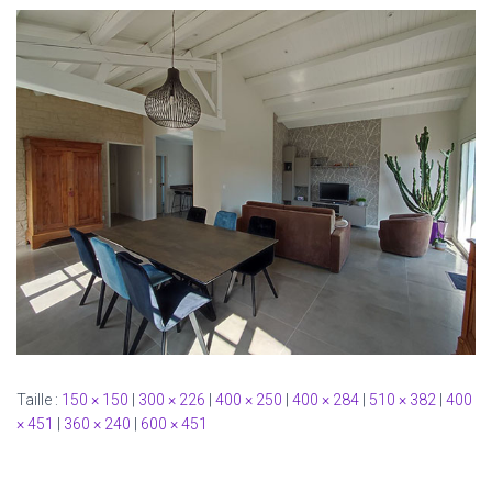
Taille :
150 × 150
|
300 × 226
|
400 × 250
|
400 × 284
|
510 × 382
|
400
× 451
|
360 × 240
|
600 × 451