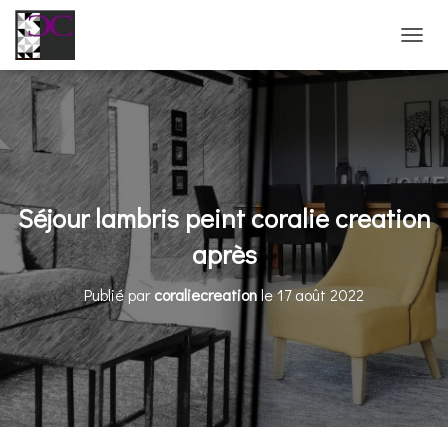
D
É
P
L
I
E
R
L
A
Séjour lambris peint coralie creation
N
A
après
V
I
Publié par
coraliecreation
le
17 août 2022
G
A
T
I
O
N