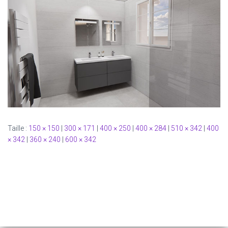
Taille :
150 × 150
|
300 × 171
|
400 × 250
|
400 × 284
|
510 × 342
|
400
× 342
|
360 × 240
|
600 × 342