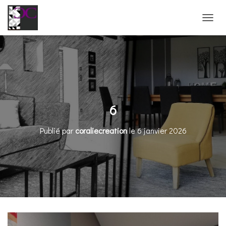
D
É
P
L
I
E
R
L
A
6
N
A
Publié par
coraliecreation
le
6 janvier 2026
V
I
G
A
T
I
O
N