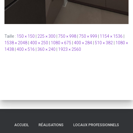
Taille :
150 × 150
|
225 × 300
|
750 × 998
|
750 × 999
|
1154 × 1536
|
1538 × 2048
|
400 × 250
|
1080 × 675
|
400 × 284
|
510 × 382
|
1080 ×
1438
|
400 × 516
|
360 × 240
|
1923 × 2560
ACCUEIL
RÉALISATIONS
LOCAUX PROFESSIONNELS