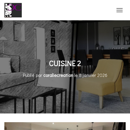
D
É
P
L
I
E
R
L
A
CUISINE 2
N
A
Publié par
coraliecreation
le
8 janvier 2026
V
I
G
A
T
I
O
N