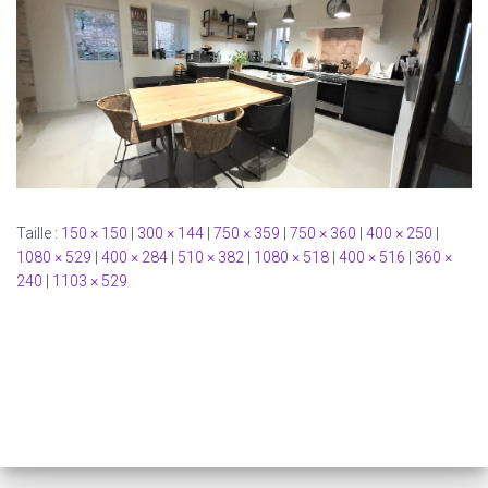
Taille :
150 × 150
|
300 × 144
|
750 × 359
|
750 × 360
|
400 × 250
|
1080 × 529
|
400 × 284
|
510 × 382
|
1080 × 518
|
400 × 516
|
360 ×
240
|
1103 × 529