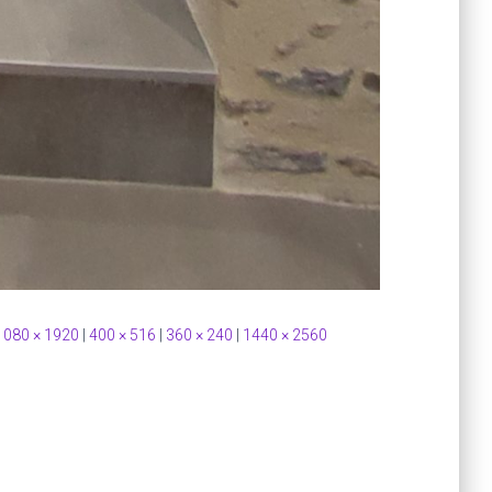
1080 × 1920
|
400 × 516
|
360 × 240
|
1440 × 2560