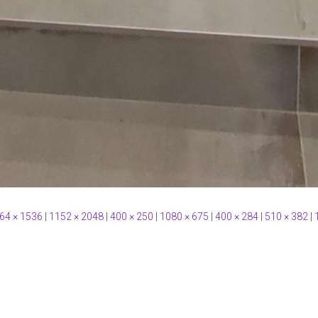
64 × 1536
|
1152 × 2048
|
400 × 250
|
1080 × 675
|
400 × 284
|
510 × 382
|