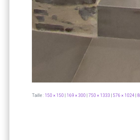
Taille :
150 × 150
|
169 × 300
|
750 × 1333
|
576 × 1024
|
8