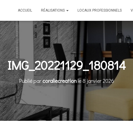
ACCUEIL
RÉALISATIONS
LOCAUX PROFESSIONNELS
V
IMG_20221129_180814
Publié par
coraliecreation
le
8 janvier 2026