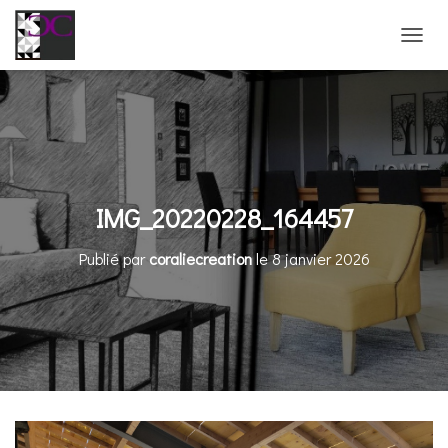
D
É
P
L
I
E
R
L
A
IMG_20220228_164457
N
A
Publié par
coraliecreation
le
8 janvier 2026
V
I
G
A
T
I
O
N