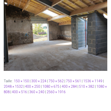
Taille :
150 × 150
|
300 × 224
|
750 × 562
|
750 × 561
|
1536 × 1149
|
2048 × 1532
|
400 × 250
|
1080 × 675
|
400 × 284
|
510 × 382
|
1080 ×
808
|
400 × 516
|
360 × 240
|
2560 × 1916