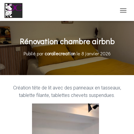
D
É
P
L
I
Rénovation chambre airbnb
E
R
Publié par
coraliecreation
le
8 janvier 2026
L
A
N
A
V
I
Création tête de lit avec des panneaux en tasseaux,
G
A
tablette filante, tablettes chevets suspendues.
T
I
O
N