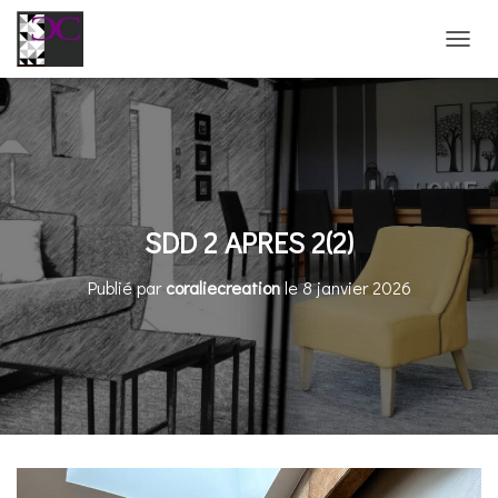
D
É
P
L
I
E
R
L
A
SDD 2 APRES 2(2)
N
A
Publié par
coraliecreation
le
8 janvier 2026
V
I
G
A
T
I
O
N