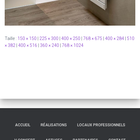
Taille :
150 × 150
|
225 × 300
|
400 × 250
|
768 × 675
|
400 × 284
|
510
× 382
|
400 × 516
|
360 × 240
|
768 × 1024
ACCUEIL
RÉALISATIONS
LOCAUX PROFESSIONNELS