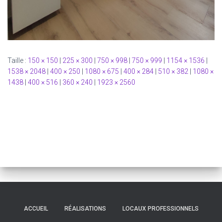
Taille :
150 × 150
|
225 × 300
|
750 × 998
|
750 × 999
|
1154 × 1536
|
1538 × 2048
|
400 × 250
|
1080 × 675
|
400 × 284
|
510 × 382
|
1080 ×
1438
|
400 × 516
|
360 × 240
|
1923 × 2560
ACCUEIL
RÉALISATIONS
LOCAUX PROFESSIONNELS