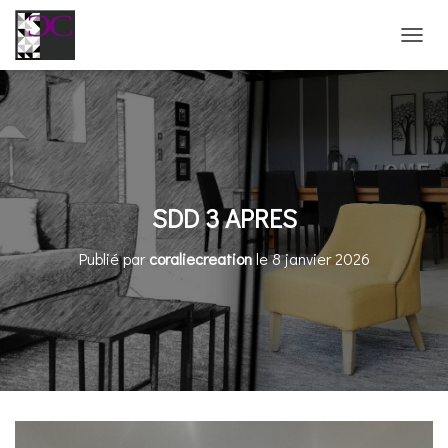
D
É
P
L
I
E
R
L
A
SDD 3 APRES
N
A
Publié par
coraliecreation
le
8 janvier 2026
V
I
G
A
T
I
O
N