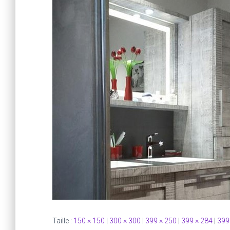
Taille :
150 × 150
|
300 × 300
|
399 × 250
|
399 × 284
|
399