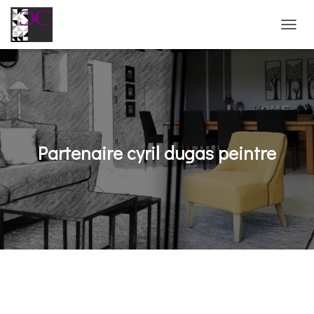
D
É
P
L
I
E
R
L
A
Partenaire cyril dugas peintre
N
A
V
I
G
A
T
I
O
N