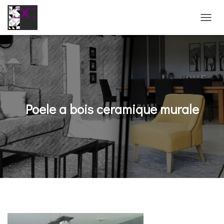
D
É
P
L
I
E
R
L
A
Poele a bois ceramique murale
N
A
V
I
G
A
T
I
O
N